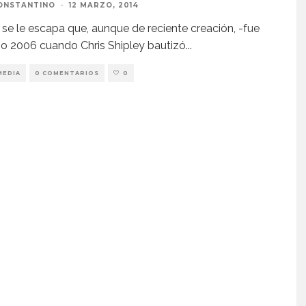
ONSTANTINO
·
12 MARZO, 2014
 se le escapa que, aunque de reciente creación, -fue
ño 2006 cuando Chris Shipley bautizó
...
MEDIA
0 COMENTARIOS
0