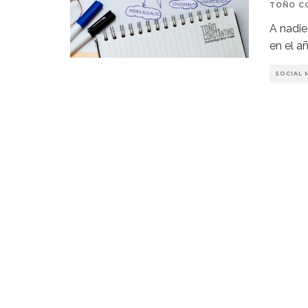
TOÑO C
A nadie
en el a
SOCIAL 